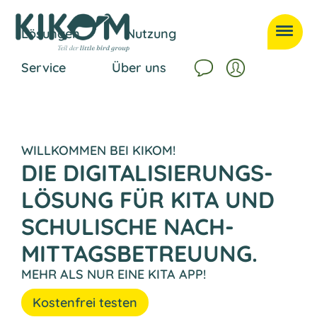
Lösungen
Nutzung
Service
Über uns
WILLKOMMEN BEI KIKOM!
DIE DIGITALI­SIERUNGS­­
LÖSUNG FÜR KITA UND
SCHULISCHE NACH­
MITTAGS­­­BETREUUNG.
MEHR ALS NUR EINE KITA APP!
Kostenfrei testen