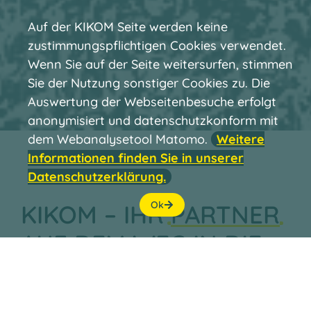
Auf der KIKOM Seite werden keine
zustimmungspflichtigen Cookies verwendet.
Wenn Sie auf der Seite weitersurfen, stimmen
Sie der Nutzung sonstiger Cookies zu. Die
Auswertung der Webseitenbesuche erfolgt
anonymisiert und datenschutzkonform mit
dem Webanalysetool Matomo.
Weitere
Informationen finden Sie in unserer
Datenschutzerklärung.
Ok
KIKOM – IHR
PARTNER
AUF DEM WEG IN DIE
DIGITALISIERUNG
Unsere KIKOM-Digitalisierungslösung unterstützt
Ihre Kommunikations-, Organisations-,