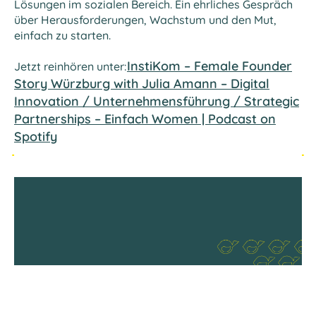
Lösungen im sozialen Bereich. Ein ehrliches Gespräch
über Herausforderungen, Wachstum und den Mut,
einfach zu starten.
InstiKom – Female Founder
Jetzt reinhören unter:
Story Würzburg with Julia Amann – Digital
Innovation / Unternehmensführung / Strategic
Partnerships – Einfach Women | Podcast on
Spotify
WIR
Die
n
BENÖTIGEN
InstiKom
g
IHRE
GmbH