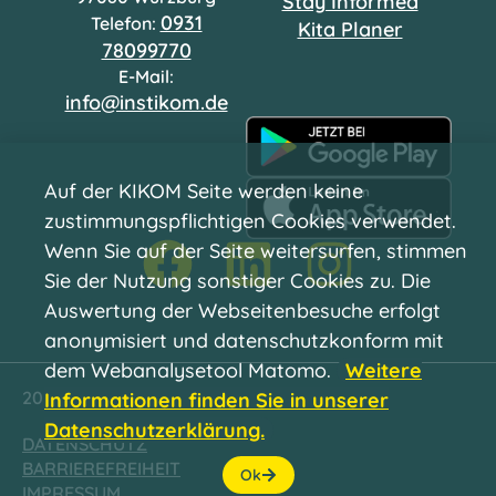
Stay Informed
0931
Telefon:
Kita Planer
78099770
E-Mail:
info@instikom.de
Auf der KIKOM Seite werden keine
zustimmungspflichtigen Cookies verwendet.
Wenn Sie auf der Seite weitersurfen, stimmen
Sie der Nutzung sonstiger Cookies zu. Die
Auswertung der Webseitenbesuche erfolgt
anonymisiert und datenschutzkonform mit
dem Webanalysetool Matomo.
Weitere
2026 © InstiKom GmbH All Rights Reserved.
Informationen finden Sie in unserer
Datenschutzerklärung.
DATENSCHUTZ
BARRIEREFREIHEIT
Ok
IMPRESSUM