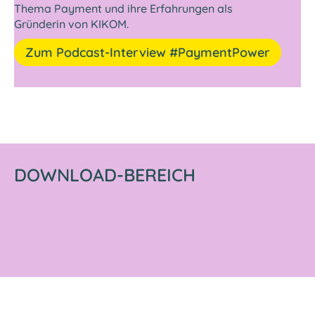
Thema Payment und ihre Erfahrungen als
zu.
Gründerin von KIKOM.
Die
Einwilligung
Zum Podcast-Interview #PaymentPower
gilt
für
Ihren
aktuellen
Seitenbesuch
und
kann
DOWNLOAD-BEREICH
von
Ihnen
jederzeit
über
den
Button
wieder
entzogen