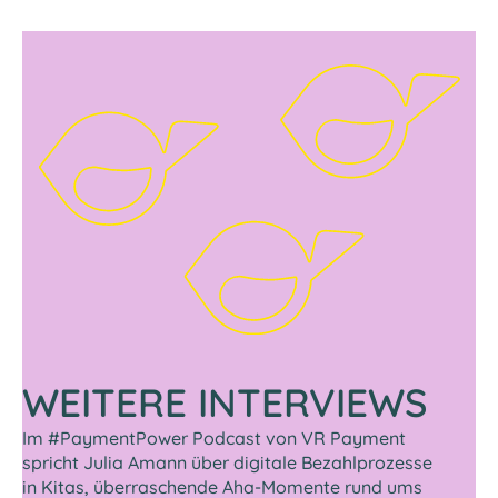
EIN­
zeigt
WILLIGUNG,
hier
UM
externe
EXTERNE
Videos/Podcasts.
INHALTE
Mit
ANZUZEIGEN
„Akzeptieren
und
anzeigen“
stimmen
Sie
der
Daten­
verarbeitung
durch
WEITERE INTERVIEWS
Drittanbieter
(auch
Im #PaymentPower Podcast von VR Payment
außerhalb
spricht Julia Amann über digitale Bezahlprozesse
in Kitas, überraschende Aha-Momente rund ums
EU)